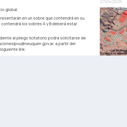
07/04/2026
o global.
resentarán en un sobre que contendrá en su
e contendrá los sobres A y B deberá estar
te al pliego licitatorio podrá solicitarse de
tacionesipvu@neuquen.gov.ar, a partir del
iguiente link:
 deberán remitir un correo electrónico a la
LICITACIÓN PÚ
l circuito de notificaciones y tomar
CUENCA XV IN
 formulen. La dirección de correo electrónico
CAPITAL"
da como domicilio electrónico válido.
07/04/2026
1/26, 02/26 y 03/26. Aclaraciones pliegos de
:
IF-2026-01351476-NEU-