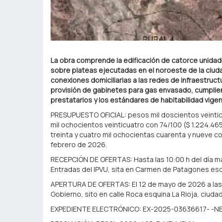
La obra comprende la edificación de catorce unidad
sobre plateas ejecutadas en el noroeste de la ciud
conexiones domiciliarias a las redes de infraestructu
provisión de gabinetes para gas envasado, cumplie
prestatarios y los estándares de habitabilidad vige
PRESUPUESTO OFICIAL: pesos mil doscientos veintic
mil ochocientos veinticuatro con 74/100 ($ 1.224.4
treinta y cuatro mil ochocientas cuarenta y nueve c
febrero de 2026.
RECEPCIÓN DE OFERTAS: Hasta las 10:00 h del día m
Entradas del IPVU, sita en Carmen de Patagones esqu
APERTURA DE OFERTAS: El 12 de mayo de 2026 a las 
Gobierno, sito en calle Roca esquina La Rioja, ciud
EXPEDIENTE ELECTRÓNICO: EX-2025-03636617- -N