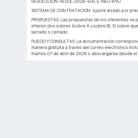
RESOLUCIÓN: RESOL-2026-405-E-NEU-IPVU.
SISTEMA DE CONTRATACIÓN: Ajuste alzado por preci
PROPUESTAS: Las propuestas de los oferentes se p
interior dos sobres (sobre A y sobre B). El sobre qu
lacrado o cerrado.
PLIEGO Y CONSULTAS: La documentación correspondien
manera gratuita a través del correo electrónico lici
martes 07 de abril de 2026 o descargarse desde el s
PLIEG-2026-00941160-NEU-TVIVURB_IPVU.pdf
.
No obstante ello, quienes opten por dicha modalidad
casilla indicada, a efectos de quedar incorporados a
conocimiento de las consultas y aclaraciones que se
desde la cual se solicite el pliego quedará constitui
Nueva
recorrida técnica de obra
– Licitaciones Nº 0
bases y condiciones.
Para mas información descargar el siguiente archivo
LEGAL_IPVU_(circular).pdf