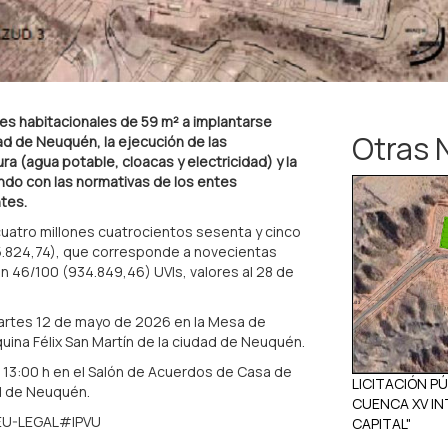
es habitacionales de 59 m² a implantarse
Otras 
ad de Neuquén, la ejecución de las
ra (agua potable, cloacas y electricidad) y la
ndo con las normativas de los entes
ntes.
uatro millones cuatrocientos sesenta y cinco
65.824,74), que corresponde a novecientas
on 46/100 (934.849,46) UVIs, valores al 28 de
artes 12 de mayo de 2026 en la Mesa de
ina Félix San Martín de la ciudad de Neuquén.
13:00 h en el Salón de Acuerdos de Casa de
LICITACIÓN PÚ
ad de Neuquén.
CUENCA XV IN
EU-LEGAL#IPVU
CAPITAL"